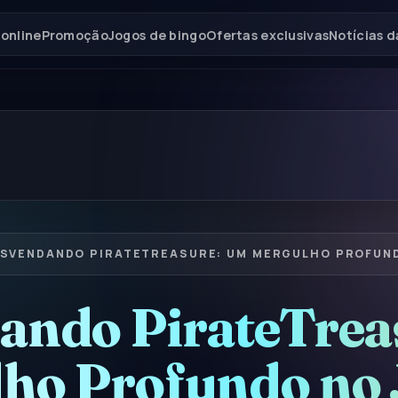
 online
Promoção
Jogos de bingo
Ofertas exclusivas
Notícias 
SVENDANDO PIRATETREASURE: UM MERGULHO PROFUND
ando PirateTrea
ho Profundo no 