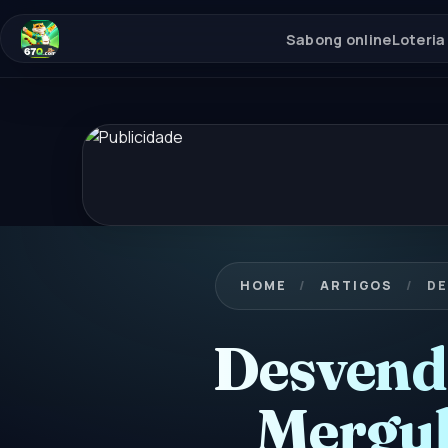
Sabong online
Loteria
HOME
/
ARTIGOS
/
DE
Desvend
Mergul