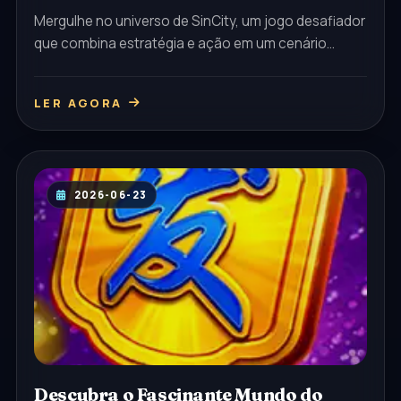
Mergulhe no universo de SinCity, um jogo desafiador
que combina estratégia e ação em um cenário
urbano dinâmico.
LER AGORA
2026-06-23
Descubra o Fascinante Mundo do