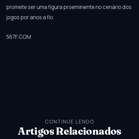
promete ser uma figura proeminente no cenário dos
jogos por anos a fio.
567F.COM
CONTINUE LENDO
Artigos Relacionados