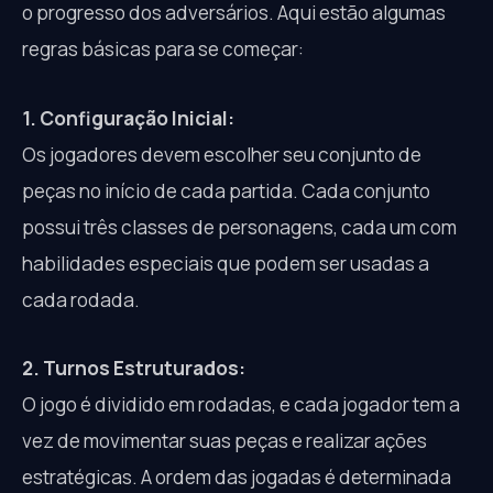
o progresso dos adversários. Aqui estão algumas
regras básicas para se começar:
1. Configuração Inicial:
Os jogadores devem escolher seu conjunto de
peças no início de cada partida. Cada conjunto
possui três classes de personagens, cada um com
habilidades especiais que podem ser usadas a
cada rodada.
2. Turnos Estruturados:
O jogo é dividido em rodadas, e cada jogador tem a
vez de movimentar suas peças e realizar ações
estratégicas. A ordem das jogadas é determinada