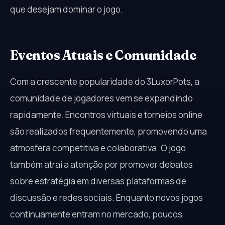
que desejam dominar o jogo.
Eventos Atuais e Comunidade
Com a crescente popularidade do 3LuxorPots, a
comunidade de jogadores vem se expandindo
rapidamente. Encontros virtuais e torneios online
são realizados frequentemente, promovendo uma
atmosfera competitiva e colaborativa. O jogo
também atrai a atenção por promover debates
sobre estratégia em diversas plataformas de
discussão e redes sociais. Enquanto novos jogos
continuamente entram no mercado, poucos