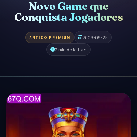
Novo Game que
Conquista Jogadores
2026-06-25
ARTIGO PREMIUM
3 min de leitura