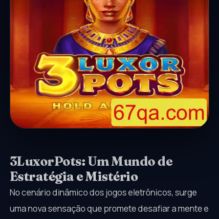
3LuxorPots: Um Mundo de
Estratégia e Mistério
No cenário dinâmico dos jogos eletrônicos, surge
uma nova sensação que promete desafiar a mente e