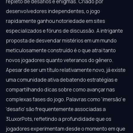
repleto de desafios e enigmas. Criado por
desenvolvedores independentes, o jogo
rapidamente ganhou notoriedade em sites
especializados e fóruns de discussão. A intrigante
proposta de desvendar mistérios em um mundo
meticulosamente construído é o que atrai tanto
novos jogadores quanto veteranos do gênero.
Apesar de ser um título relativamente novo, já existe
uma comunidade ativa debatendo estratégias e
compartilhando dicas sobre como avançar nas
complexas fases do jogo. Palavras como 'imersão' e
'desafio' são frequentemente associadas a
3LuxorPots, refletindo a profundidade que os
jogadores experimentam desde o momento em que