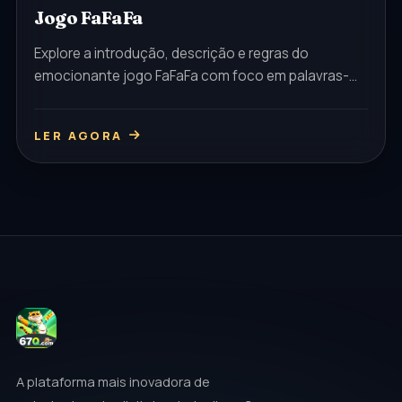
Jogo FaFaFa
Explore a introdução, descrição e regras do
emocionante jogo FaFaFa com foco em palavras-
chave relevantes como 67Q.COM e eventos atuais.
LER AGORA
A plataforma mais inovadora de